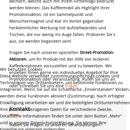
Bechern, welche auch mit ihrem Firmenlogo bedruckt
werden können. Das Kaffeemobil als Highlight ihrer
Promotionaktion, ist ein Sammelpunkt und
Menschenmagnet und klar im Vorteil gegenüber
herkömmlicher Werbung mit Aufstellwänden und
Tischen, die nur wenig ins Auge fallen. Probieren Sie´s
aus, sie werden begeistert sein!
Fragen Sie nach unseren speziellen
Street-Promotion-
Aktionen
, um Ihr Produkt mit der Hilfe von leckeren
Kaffeekreationen vorzustellen und zu bewerben. Wir
Wir benutzen Cookies
erstellen Ihnen gerne ein individuelles Angebot für Ihre
Diese Website verwendet zustimmungspflichtige cookies und
Promotionaktion oder Veranstaltung. Rufen Sie uns an
Technologien von Drittanbietern, um bestimmte Funktionen zu
oder schreiben Sie uns eine
E-Mail
.
integrieren. Wenn Sie auf die Schaltfläche „Einverstanden“ klicken,
werden diese Funktionen aktiviert (Zustimmung). Nach erfolgter
Einwilligung verarbeiten wir und die beteiligten Drittunternehmen
Kontakt
Ihre personenbezogenen Daten für verschiedene Zwecke.
Detaillierte Informationen finden Sie unter dem Button „Mehr“
und in unserer Datenschutzerklärung. Sie können Ihre
Haben Sie Fragen zu unseren Veranstaltungen?
Einwilligung jederzeit widerrufen.